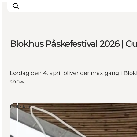
Blokhus Påskefestival 2026 | 
Feriesteder
Inspiration
Handicapvenlig ferie
Lørdag den 4. april bliver der max gang i Blokh
Events
show.
Overnatning
Planlæg din ferie
Det sker