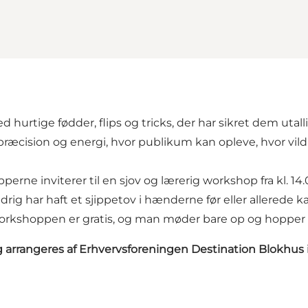
s med hurtige fødder, flips og tricks, der har sikret dem u
æcision og energi, hvor publikum kan opleve, hvor vild 
pperne inviterer til en sjov og lærerig workshop fra kl. 14
rig har haft et sjippetov i hænderne før eller allerede ka
s. Workshoppen er gratis, og man møder bare op og hoppe
og arrangeres af Erhvervsforeningen Destination Blokh