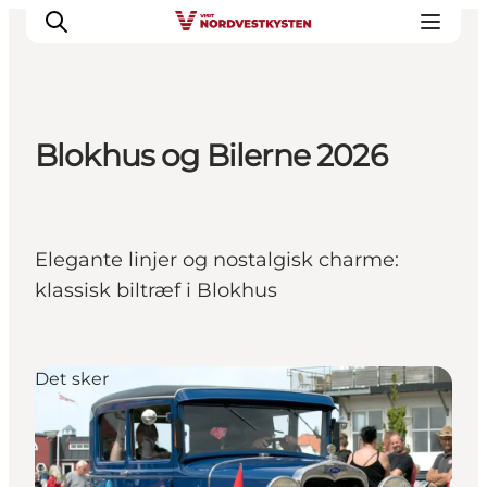
Blokhus og Bilerne 2026
Feriesteder
Inspiration
Handicapvenlig ferie
Elegante linjer og nostalgisk charme:
Events
klassisk biltræf i Blokhus
Overnatning
Planlæg din ferie
Det sker