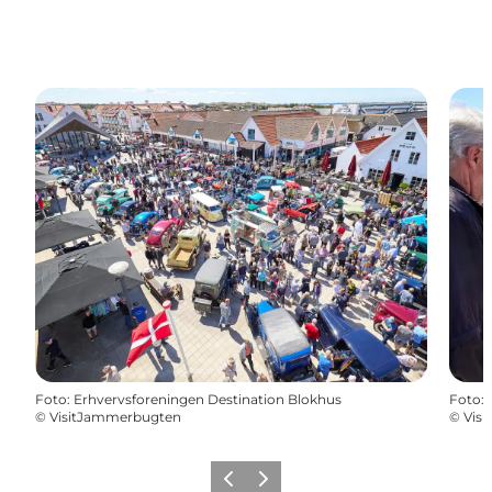
Foto
:
Erhvervsforeningen Destination Blokhus
Foto
:
©
VisitJammerbugten
©
Vis
Forrige
Næste