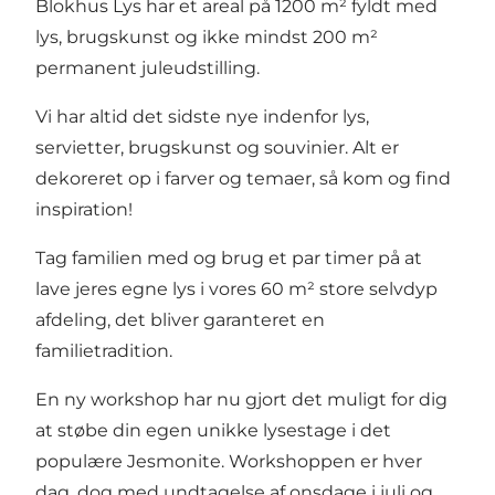
Blokhus Lys har et areal på 1200 m² fyldt med
lys, brugskunst og ikke mindst 200 m²
permanent juleudstilling.
Vi har altid det sidste nye indenfor lys,
servietter, brugskunst og souvinier. Alt er
dekoreret op i farver og temaer, så kom og find
inspiration!
Tag familien med og brug et par timer på at
lave jeres egne lys i vores 60 m² store selvdyp
afdeling, det bliver garanteret en
familietradition.
En ny workshop har nu gjort det muligt for dig
at støbe din egen unikke lysestage i det
populære Jesmonite. Workshoppen er hver
dag, dog med undtagelse af onsdage i juli og