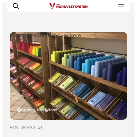
Kunst og kunsthåndværkere
Feriesteder
Inspiration
Handicapvenlig ferie
Events
Overnatning
Planlæg din ferie
Blokhus, Nordjylland
Foto
:
Blokhus Lys