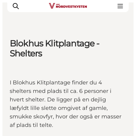
Blokhus Klitplantage -
Feriesteder
Shelters
Inspiration
Handicapvenlig ferie
Events
I Blokhus Klitplantage finder du 4
Overnatning
shelters med plads til ca. 6 personer i
Planlæg din ferie
hvert shelter. De ligger på en dejlig
læfyldt lille slette omgivet af gamle,
smukke skovfyr, hvor der også er masser
af plads til telte.