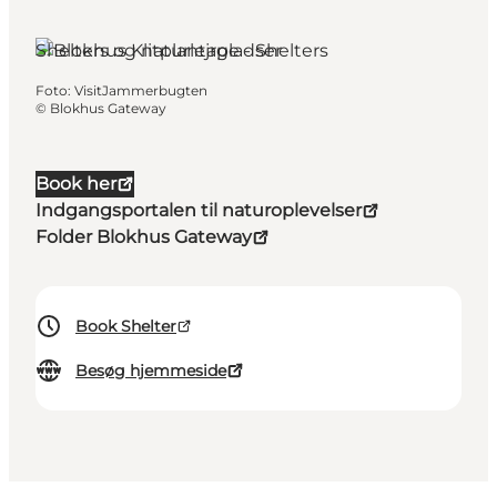
Shelters og naturlejrpladser
Foto
:
VisitJammerbugten
©
Blokhus Gateway
Book her
Indgangsportalen til naturoplevelser
Folder Blokhus Gateway
Book Shelter
Besøg hjemmeside