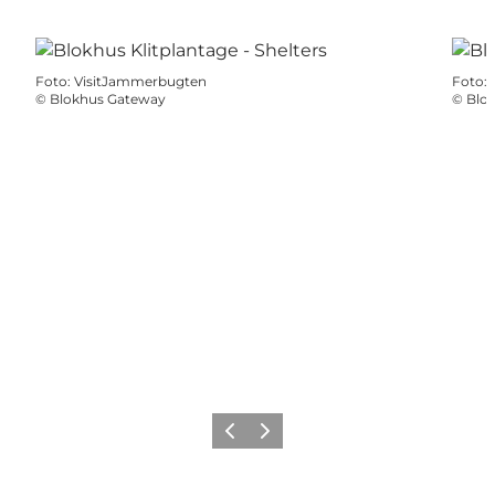
Foto
:
VisitJammerbugten
Foto
:
©
Blokhus Gateway
©
Blo
Forrige
Næste