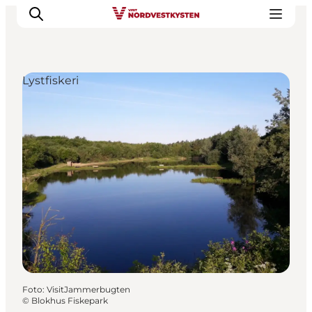
Lystfiskeri
Feriesteder
Inspiration
Handicapvenlig ferie
Events
Overnatning
Planlæg din ferie
Foto
:
VisitJammerbugten
©
Blokhus Fiskepark