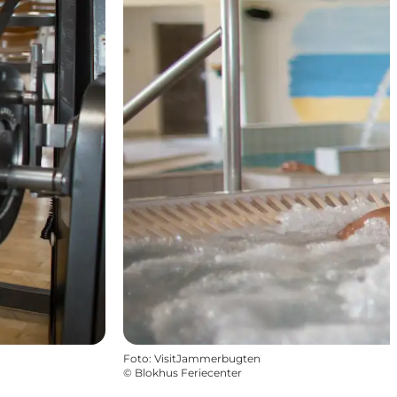
Foto
:
VisitJammerbugten
©
Blokhus Feriecenter