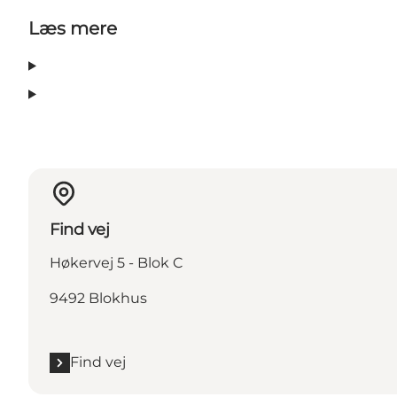
Læs mere
Find vej
Høkervej 5 - Blok C
9492 Blokhus
Find vej