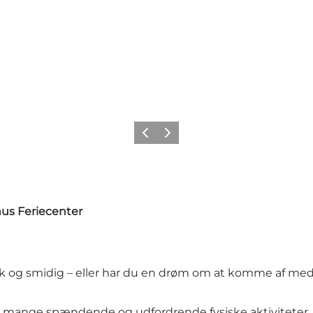
Forrige
Næste
us Feriecenter
k og smidig – eller har du en drøm om at komme af med e
 mange spændende og udfordrende fysiske aktiviteter. H