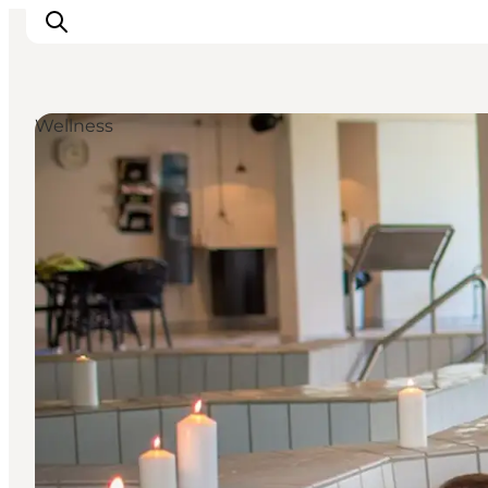
Wellness
Feriesteder
Inspiration
Handicapvenlig ferie
Events
Overnatning
Planlæg din ferie