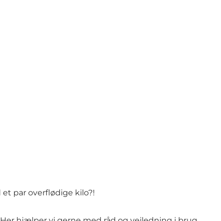
t par overflødige kilo?!
er hjælper vi gerne med råd og vejledning i brug