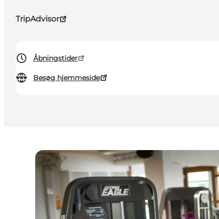
TripAdvisor
Åbningstider
Besøg hjemmeside