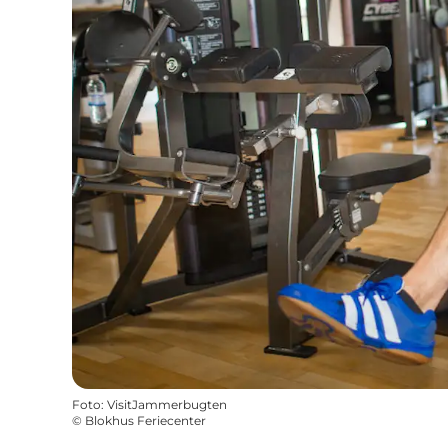
Foto
:
VisitJammerbugten
©
Blokhus Feriecenter