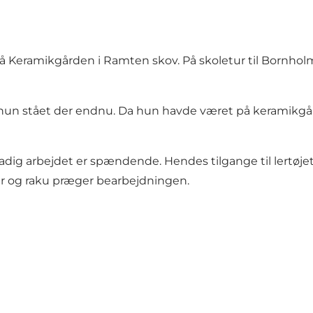
å Keramikgården i Ramten skov. På skoletur til Bornhol
n stået der endnu. Da hun havde været på keramikgården
stadig arbejdet er spændende. Hendes tilgange til lertøj
ker og raku præger bearbejdningen.