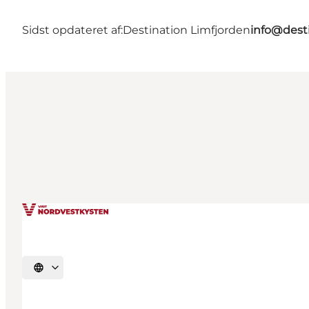
Sidst opdateret af:
Destination Limfjorden
info@desti
Vælg sprog