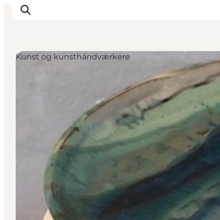
Kunst og kunsthåndværkere
Feriesteder
Inspiration
Handicapvenlig ferie
Events
Overnatning
Planlæg din ferie