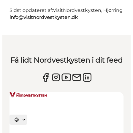
Sidst opdateret af:
VisitNordvestkysten, Hjørring
info@visitnordvestkysten.dk
Få lidt Nordvestkysten i dit feed
Vælg sprog