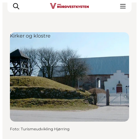
Kirker og klostre
Feriesteder
Inspiration
Handicapvenlig ferie
Events
Overnatning
Planlæg din ferie
Foto
:
Turismeudvikling Hjørring