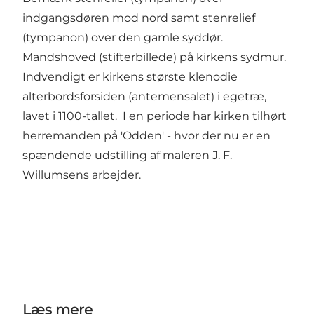
indgangsdøren mod nord samt stenrelief
(tympanon) over den gamle syddør.
Mandshoved (stifterbillede) på kirkens sydmur.
Indvendigt er kirkens største klenodie
alterbordsforsiden (antemensalet) i egetræ,
lavet i 1100-tallet. I en periode har kirken tilhørt
herremanden på 'Odden' - hvor der nu er en
spændende udstilling af maleren J. F.
Willumsens arbejder.
Læs mere