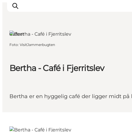
Fjerritslev, Nordjylland
Cafeer
Foto
:
VisitJammerbugten
Feriesteder
Inspiration
Handicapvenlig ferie
Bertha - Café i Fjerritslev
Events
Overnatning
Planlæg din ferie
Bertha er en hyggelig café der ligger midt på 