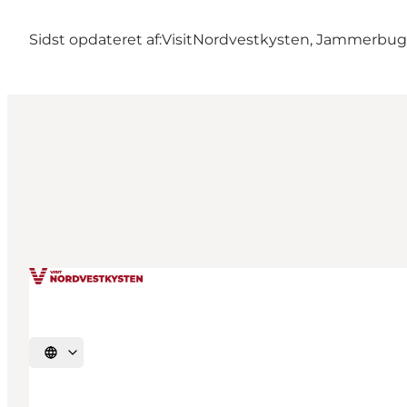
Sidst opdateret af:
VisitNordvestkysten, Jammerbu
Vælg sprog