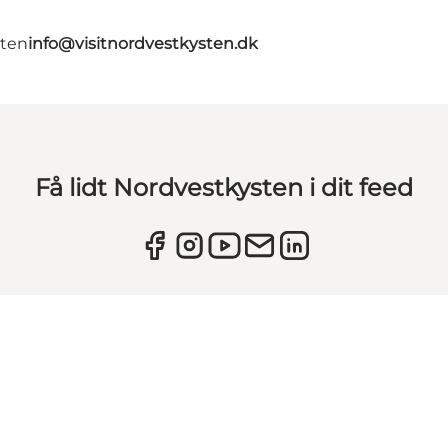
gten
info@visitnordvestkysten.dk
Få lidt Nordvestkysten i dit feed