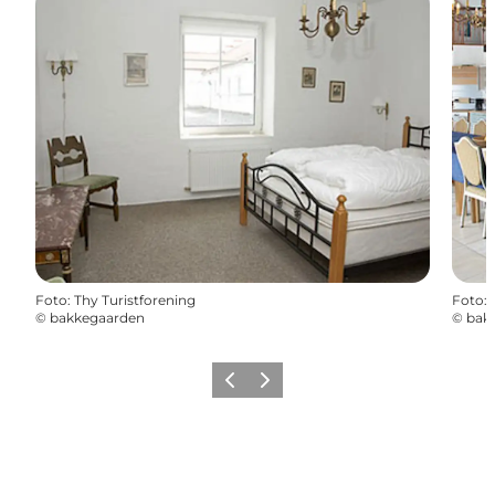
Foto
:
Thy Turistforening
Foto
:
©
bakkegaarden
©
bak
Forrige
Næste