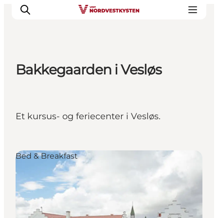
Bakkegaarden i Vesløs
Feriesteder
Inspiration
Handicapvenlig ferie
Et kursus- og feriecenter i Vesløs.
Events
Overnatning
Planlæg din ferie
Bed & Breakfast