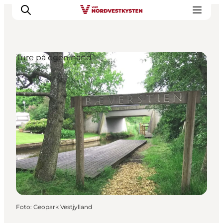
Ture på egen hånd
Feriesteder
Inspiration
Handicapvenlig ferie
Events
Overnatning
Planlæg din ferie
Foto
:
Geopark Vestjylland