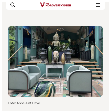
Gallerier og kunsthaller
Feriesteder
Inspiration
Handicapvenlig ferie
Events
Overnatning
Planlæg din ferie
Foto
:
Anne Just Have