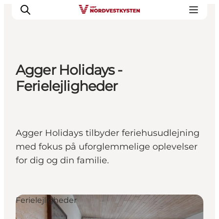
Agger Holidays -
Feriesteder
Ferielejligheder
Inspiration
Handicapvenlig ferie
Events
Agger Holidays tilbyder feriehusudlejning
Overnatning
med fokus på uforglemmelige oplevelser
Planlæg din ferie
for dig og din familie.
Ferielejligheder