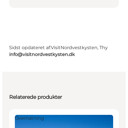
Sidst opdateret af:
VisitNordvestkysten, Thy
info@visitnordvestkysten.dk
Relaterede produkter
Overnatning