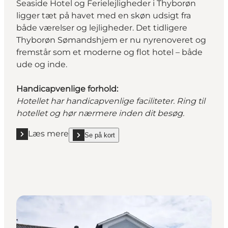
Seaside Hotel og Ferielejligheder i Thyborøn
ligger tæt på havet med en skøn udsigt fra
både værelser og lejligheder. Det tidligere
Thyborøn Sømandshjem er nu nyrenoveret og
fremstår som et moderne og flot hotel – både
ude og inde.
Handicapvenlige forhold:
Hotellet har handicapvenlige faciliteter. Ring til
hotellet og hør nærmere inden dit besøg.
Læs mere
Se på kort
Læs mere "Seaside Hotel"
show Seaside Hotel on_map