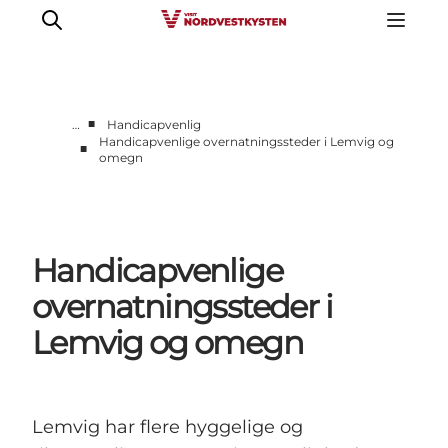
■
…
Handicapvenlig
Handicapvenlige overnatningssteder i Lemvig og
■
omegn
Feriesteder
Inspiration
Handicapvenlig ferie
Events
Handicapvenlige
Overnatning
overnatningssteder i
Planlæg din ferie
Lemvig og omegn
Lemvig har flere hyggelige og