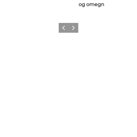
og omegn
Forrige
Næste
Få lidt Nordvestkysten i dit feed