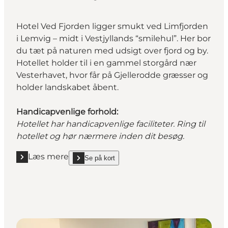
Hotel Ved Fjorden ligger smukt ved Limfjorden
i Lemvig – midt i Vestjyllands “smilehul”. Her bor
du tæt på naturen med udsigt over fjord og by.
Hotellet holder til i en gammel storgård nær
Vesterhavet, hvor får på Gjellerodde græsser og
holder landskabet åbent.
Handicapvenlige forhold:
Hotellet har handicapvenlige faciliteter. Ring til
hotellet og hør nærmere inden dit besøg.
Læs mere
Se på kort
Læs mere "Hotel Ved Fjorden"
show Hotel Ved Fjorden on_map