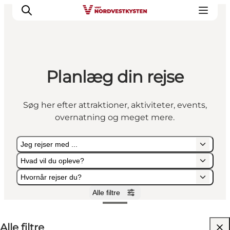
Planlæg din rejse
Feriesteder
Inspiration
Søg her efter attraktioner, aktiviteter, events,
Handicapvenlig ferie
overnatning og meget mere.
Events
Overnatning
Jeg rejser med ...
Planlæg din ferie
Hvad vil du opleve?
Hvornår rejser du?
Alle filtre
Jeg rejser med ...
Hvad vil du opleve?
Hvornår rejser du?
Alle filtre