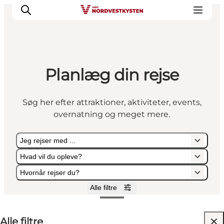
Planlæg din rejse
Feriesteder
Inspiration
Søg her efter attraktioner, aktiviteter, events,
Handicapvenlig ferie
overnatning og meget mere.
Events
Overnatning
Jeg rejser med ...
Planlæg din ferie
Hvad vil du opleve?
Hvornår rejser du?
Alle filtre
Jeg rejser med ...
Hvad vil du opleve?
Hvornår rejser du?
Alle filtre