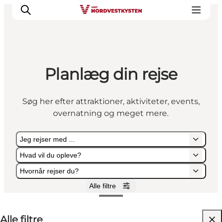
Planlæg din rejse
Feriesteder
Inspiration
Søg her efter attraktioner, aktiviteter, events,
Handicapvenlig ferie
overnatning og meget mere.
Events
Overnatning
Jeg rejser med ...
Planlæg din ferie
Hvad vil du opleve?
Hvornår rejser du?
Alle filtre
Jeg rejser med ...
Hvad vil du opleve?
Hvornår rejser du?
Alle filtre