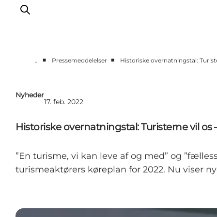
■
■
…
Pressemeddelelser
Historiske overnatningstal: Turister
Erhverv
Nyheder
Nyheder
17. feb. 2022
Kontakt
Presse
Historiske overnatningstal: Turisterne vil os – 
”En turisme, vi kan leve af og med” og ”fælles
turismeaktørers køreplan for 2022. Nu viser ny