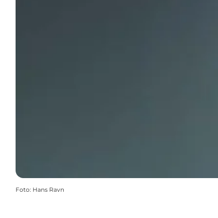
Foto
:
Hans Ravn