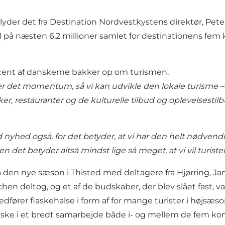
 lyder det fra Destination Nordvestkystens direktør, Pet
al på næsten 6,2 millioner samlet for destinationens f
rocent af danskerne bakker op om turismen.
nytter det momentum, så vi kan udvikle den lokale turisme 
r, restauranter og de kulturelle tilbud og oplevelsestil
nyhed også, for det betyder, at vi har den helt nødvendig
men det betyder altså mindst lige så meget, at vi vil turist
på den nye sæson i Thisted med deltagere fra Hjørring, 
n deltog, og et af de budskaber, der blev slået fast, va
fører flaskehalse i form af for mange turister i højsæso
skal ske i et bredt samarbejde både i- og mellem de fem 