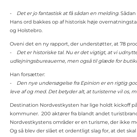
-
Det er jo fantastisk at få sådan en melding
. Sådan
Hans ord bakkes op af historisk høje overnatningst
og Holstebro.
Oveni det en ny rapport, der understøtter, at 78 p
-
Det er historiske tal. Nu er det vigtigt, at vi ud
udlejningsbureauerne, men også til glæde for butikke
Han forsætter:
-
Den nye undersøgelse fra Epinion er en rigtig god 
leve af og med. Det betyder alt, at turisterne vil os, 
Destination Nordvestkysten har lige holdt kickoff 
kommuner. 200 aktører fra blandt andet turistbranche
Nordvestkystens områder er en turisme, der ikke med
Og så blev der slået et ordentligt slag for, at det 