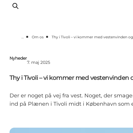
■
■
…
Om os
Thy i Tivoli – vi kommer med vestenvinden o
Erhverv
Nyheder
Nyheder
7. maj 2025
Kontakt
Presse
Thy i Tivoli – vi kommer med vestenvinden
Der er noget på vej fra vest. Noget, der smag
ind på Plænen i Tivoli midt i København som e