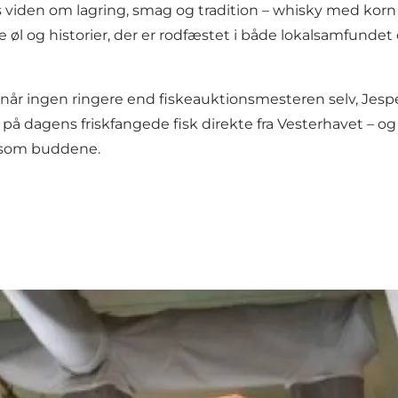
 viden om lagring, smag og tradition – whisky med korn 
øl og historier, der er rodfæstet i både lokalsamfunde
, når ingen ringere end fiskeauktionsmesteren selv, Jesp
å dagens friskfangede fisk direkte fra Vesterhavet – o
gt som buddene.