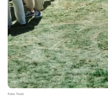
Foto
:
Tivoli