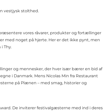
n vestjysk stolthed.
 præsentere vores råvarer, produkter og fortællinger
ker med noget på hjerte. Her er det ikke pynt, men
i Thy.
tællinger og mennesker, der hver især bærer en bid af
eegne i Danmark. Mens Nicolas Min fra Restaurant
gæsterne på Plænen – med smag, historier og
ard. De inviterer festivalgæsterne med ind i deres