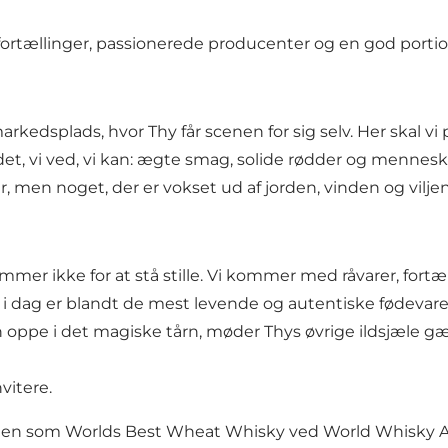
ortællinger, passionerede producenter og en god portio
rkedsplads, hvor Thy får scenen for sig selv. Her skal vi
 det, vi ved, vi kan: ægte smag, solide rødder og mennes
 men noget, der er vokset ud af jorden, vinden og viljen 
 kommer ikke for at stå stille. Vi kommer med råvarer, for
y i dag er blandt de mest levende og autentiske fødevar
n oppe i det magiske tårn, møder Thys øvrige ildsjæle 
nvitere.
tlen som Worlds Best Wheat Whisky ved World Whisky Aw