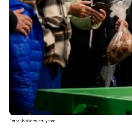
Foto
:
VisitNordvestkysten