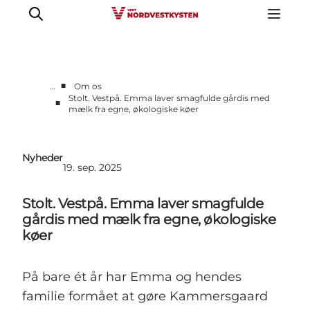
■
…
Om os
Stolt. Vestpå. Emma laver smagfulde gårdis med
■
mælk fra egne, økologiske køer
Erhverv
Nyheder
Kontakt
Nyheder
19. sep. 2025
Presse
Stolt. Vestpå. Emma laver smagfulde
gårdis med mælk fra egne, økologiske
køer
På bare ét år har Emma og hendes
familie formået at gøre
Kammersgaard