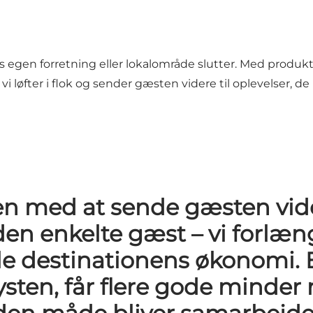
res egen forretning eller lokalområde slutter. Med produ
i løfter i flok og sender gæsten videre til oplevelser, de
en med at sende gæsten vider
den enkelte gæst – vi forlæn
le destinationens økonomi. 
kysten, får flere gode minder