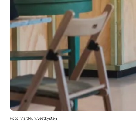
Foto
:
VisitNordvestkysten