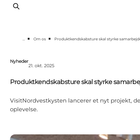
■
■
…
Om os
Produktkendskabsture skal styrke samarbejde
Erhverv
Nyheder
Nyheder
21. okt. 2025
Kontakt
Presse
Produktkendskabsture skal styrke samarbej
VisitNordvestkysten lancerer et nyt projekt,
oplevelse.