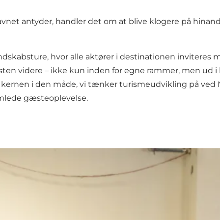
vnet antyder, handler det om at blive klogere på hinande
dskabsture, hvor alle aktører i destinationen inviteres m
gæsten videre – ikke kun inden for egne rammer, men u
r kernen i den måde, vi tænker turismeudvikling på ved 
amlede gæsteoplevelse.