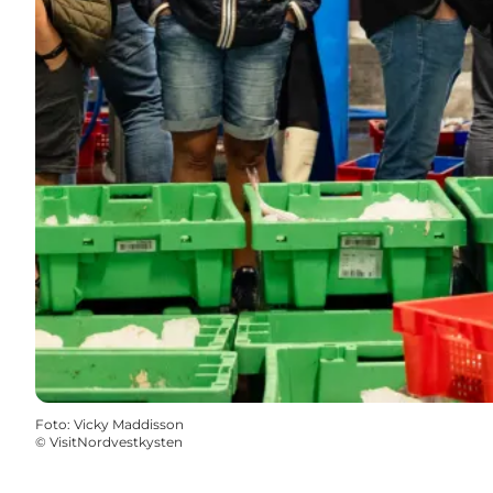
Foto
:
Vicky Maddisson
©
VisitNordvestkysten