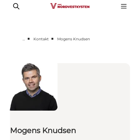
■
■
…
Kontakt
Mogens Knudsen
Erhverv
Nyheder
Kontakt
Presse
Mogens Knudsen