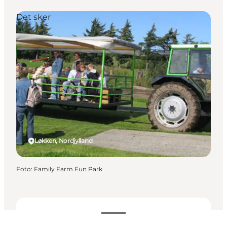
Det sker
Løkken, Nordjylland
Foto
:
Family Farm Fun Park
Datoer og tider