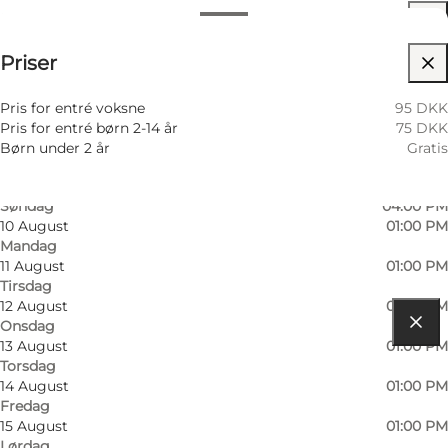
Datoer og tider
Se priser
Priser
Besøg hjemmeside
6 August
01:00 PM
Torsdag
04:00 PM
7 August
01:00 PM
Pris for entré voksne
95 DKK
Fredag
04:00 PM
Pris for entré børn 2-14 år
75 DKK
8 August
01:00 PM
Børn under 2 år
Gratis
Lørdag
04:00 PM
9 August
01:00 PM
Søndag
04:00 PM
10 August
01:00 PM
Mandag
11 August
01:00 PM
Tirsdag
12 August
01:00 PM
Onsdag
13 August
01:00 PM
Find vej
Torsdag
14 August
01:00 PM
Lyngbyvej 86, Vittrup
Fredag
15 August
01:00 PM
9480 Løkken
Lørdag