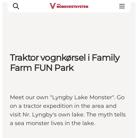
Feriesteder
Traktor vognkørsel i Family
Inspiration
Farm FUN Park
Handicapvenlig ferie
Events
Overnatning
Planlæg din ferie
Meet our own "Lyngby Lake Monster". Go
on a tractor expedition in the area and
visit Nr. Lyngby's own lake. The myth tells
a sea monster lives in the lake.