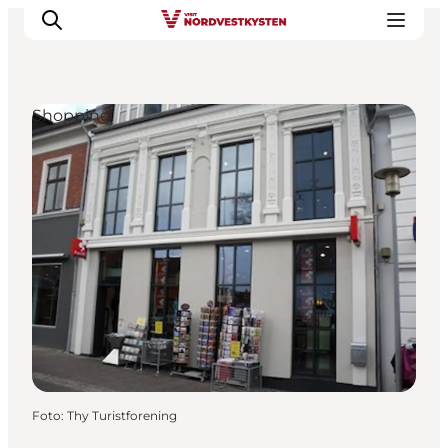
Shopping
Feriesteder
Inspiration
Handicapvenlig ferie
Events
Overnatning
Planlæg din ferie
Foto
:
Thy Turistforening