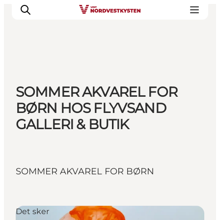
Feriesteder
SOMMER AKVAREL FOR
Inspiration
BØRN HOS FLYVSAND
Handicapvenlig ferie
GALLERI & BUTIK
Events
Overnatning
Planlæg din ferie
SOMMER AKVAREL FOR BØRN
Det sker