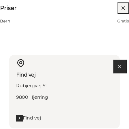
Priser
Besøg hjemmeside
8 August
11:00 AM–04:00 PM
Lørdag
Børn
Gratis
Find vej
Rubjergvej 51
9800 Hjørring
Find vej