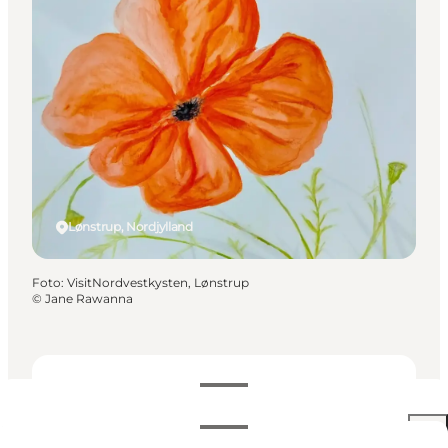
Lønstrup, Nordjylland
Foto
:
VisitNordvestkysten, Lønstrup
©
Jane Rawanna
Datoer og tider
Datoer og tider
Gratis