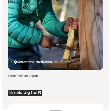
Det sker
Slettestrand, Nordjylland
Foto
:
Kristian Skjødt
Tilmeld dig her