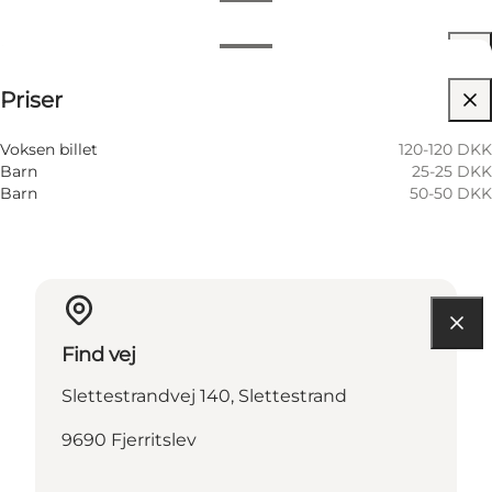
Datoer og tider
Datoer og tider
Se priser
Priser
Besøg hjemmeside
6 August
10:00 AM–12:00 PM
Torsdag
Voksen billet
120-120 DKK
Barn
25-25 DKK
Barn
50-50 DKK
Find vej
Slettestrandvej 140, Slettestrand
9690 Fjerritslev