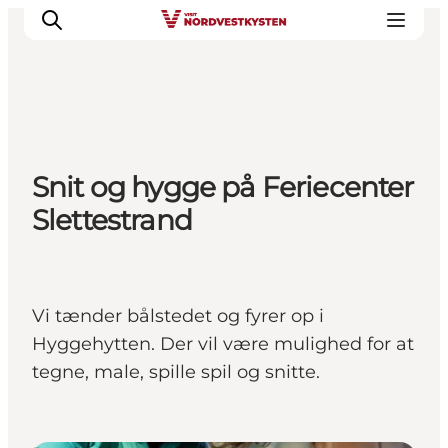
Feriesteder
Snit og hygge på Feriecenter
Inspiration
Slettestrand
Handicapvenlig ferie
Events
Overnatning
Planlæg din ferie
Vi tænder bålstedet og fyrer op i
Hyggehytten. Der vil være mulighed for at
tegne, male, spille spil og snitte.