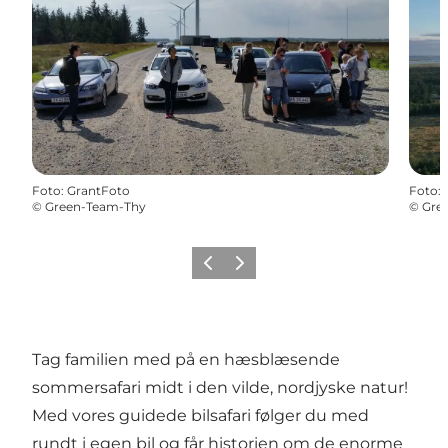
Foto
:
GrantFoto
Foto
:
©
Green-Team-Thy
©
Gre
Forrige
Næste
Tag familien med på en hæsblæsende
sommersafari midt i den vilde, nordjyske natur!
Med vores guidede bilsafari følger du med
rundt i egen bil og får historien om de enorme