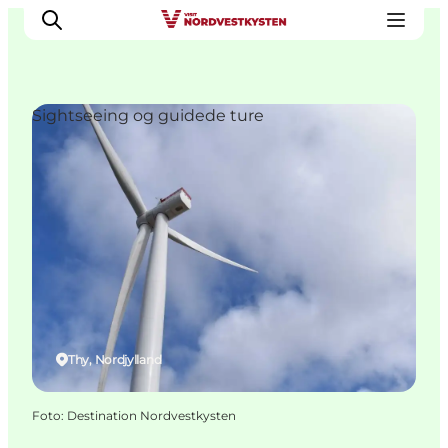
Sightseeing og guidede ture
Feriesteder
Inspiration
Handicapvenlig ferie
Events
Overnatning
Planlæg din ferie
Thy, Nordjylland
Foto
:
Destination Nordvestkysten