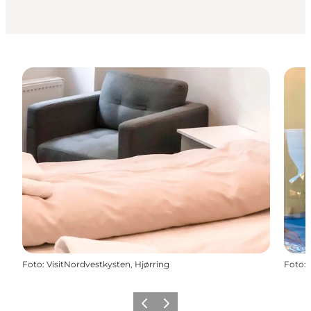
Foto
:
VisitNordvestkysten, Hjørring
Foto
:
Forrige
Næste