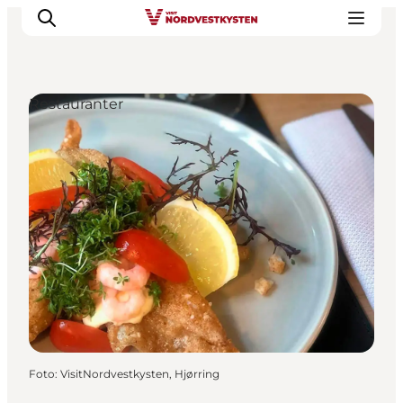
Restauranter
Feriesteder
Inspiration
Handicapvenlig ferie
Events
Overnatning
Planlæg din ferie
Foto
:
VisitNordvestkysten, Hjørring