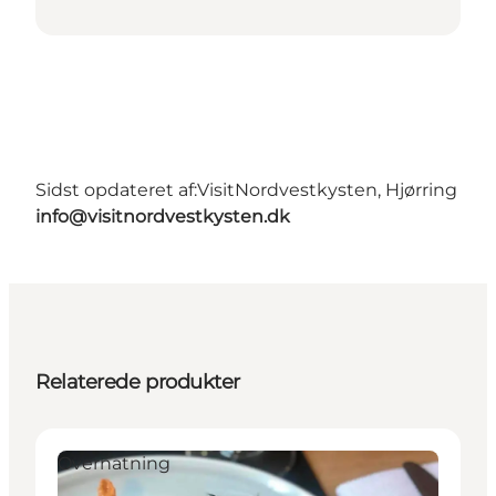
Sidst opdateret af:
VisitNordvestkysten, Hjørring
info@visitnordvestkysten.dk
Relaterede produkter
Overnatning