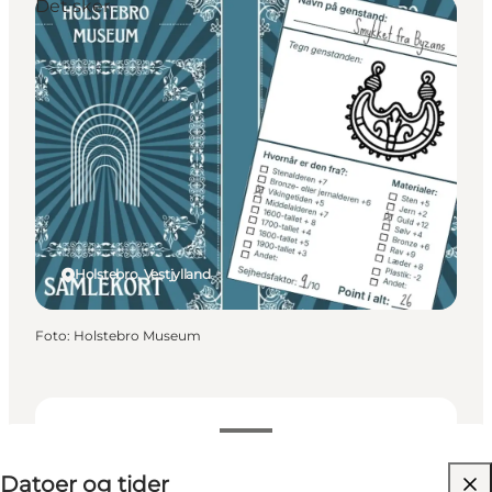
Det sker
Holstebro, Vestjylland
Foto
:
Holstebro Museum
Datoer og tider
Datoer og tider
Gratis