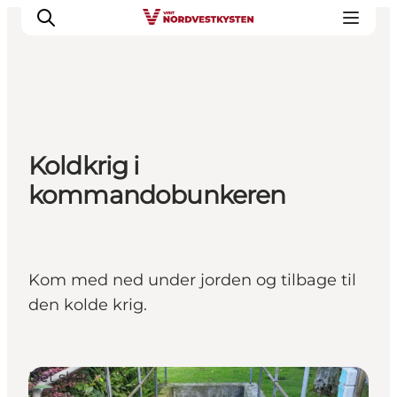
Feriesteder
Koldkrig i
Inspiration
kommandobunkeren
Handicapvenlig ferie
Events
Overnatning
Planlæg din ferie
Kom med ned under jorden og tilbage til
den kolde krig.
Det sker