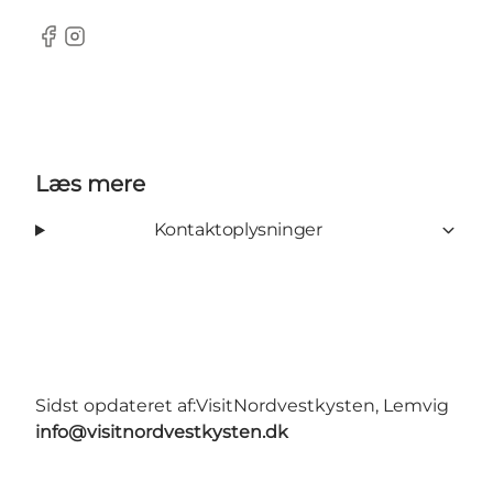
Facebook
Instagram
Læs mere
Kontaktoplysninger
Sidst opdateret af:
VisitNordvestkysten, Lemvig
info@visitnordvestkysten.dk