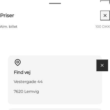
Datoer og tider
100 DKK
Priser
Besøg hjemmeside
6 August
02:00 PM–03:00 PM
Torsdag
Alm. billet
100 DKK
Find vej
Vestergade 44
7620 Lemvig