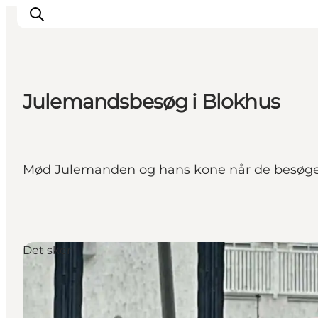
Julemandsbesøg i Blokhus
Feriesteder
Inspiration
Handicapvenlig ferie
Mød Julemanden og hans kone når de besøger
Events
Overnatning
Planlæg din ferie
Det sker