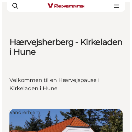
Hærvejsherberg - Kirkeladen
Feriesteder
i Hune
Inspiration
Handicapvenlig ferie
Events
Velkommen til en Hærvejspause i
Overnatning
Kirkeladen i Hune
Planlæg din ferie
Vandrerhjem