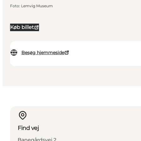
Foto
:
Lemvig Museum
Køb billet
Besøg hjemmeside
Find vej
Banegårdsvej 2