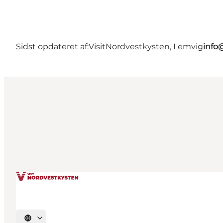
Sidst opdateret af:
VisitNordvestkysten, Lemvig
info
Vælg sprog