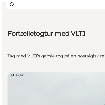
Fortælletogtur med VLTJ
Feriesteder
Inspiration
Handicapvenlig ferie
Tag med VLTJ’s gamle tog på en nostalgisk re
Events
Overnatning
Planlæg din ferie
Det sker