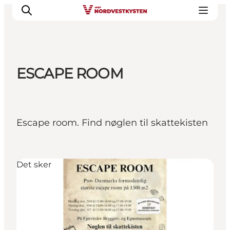
ESCAPE ROOM
Feriesteder
Inspiration
Handicapvenlig ferie
Escape room. Find nøglen til skattekisten
Events
Overnatning
Planlæg din ferie
Det sker