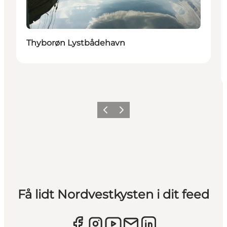
Thyborøn Lystbådehavn
Forrige
Næste
Få lidt Nordvestkysten i dit feed