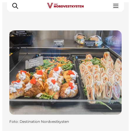
Shopping
Feriesteder
Inspiration
Handicapvenlig ferie
Events
Overnatning
Planlæg din ferie
Foto
:
Destination Nordvestkysten