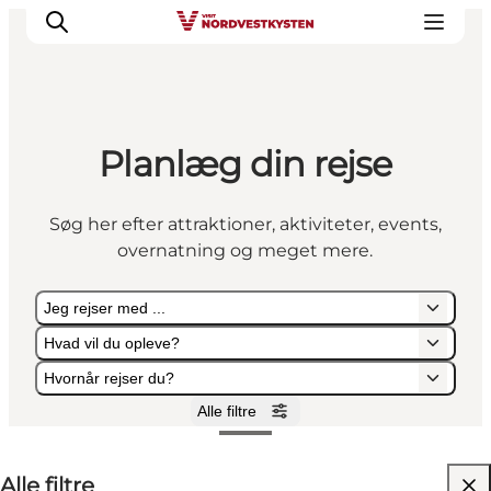
Planlæg din rejse
Feriesteder
Inspiration
Søg her efter attraktioner, aktiviteter, events,
Handicapvenlig ferie
overnatning og meget mere.
Events
Overnatning
Jeg rejser med ...
Planlæg din ferie
Hvad vil du opleve?
Hvornår rejser du?
Alle filtre
Jeg rejser med ...
Hvad vil du opleve?
Hvornår rejser du?
Alle filtre