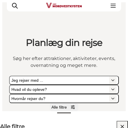
Planlæg din rejse
Feriesteder
Inspiration
Søg her efter attraktioner, aktiviteter, events,
Handicapvenlig ferie
overnatning og meget mere.
Events
Overnatning
Jeg rejser med ...
Planlæg din ferie
Hvad vil du opleve?
Hvornår rejser du?
Alle filtre
Jeg rejser med ...
Hvad vil du opleve?
Hvornår rejser du?
Alle filtre