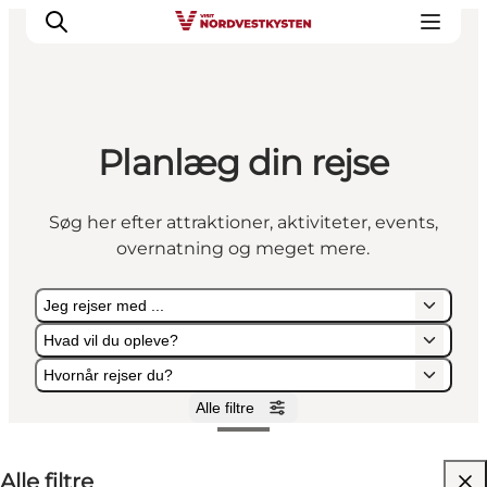
Planlæg din rejse
Feriesteder
Inspiration
Søg her efter attraktioner, aktiviteter, events,
Handicapvenlig ferie
overnatning og meget mere.
Events
Overnatning
Jeg rejser med ...
Planlæg din ferie
Hvad vil du opleve?
Hvornår rejser du?
Alle filtre
Jeg rejser med ...
Hvad vil du opleve?
Hvornår rejser du?
Alle filtre