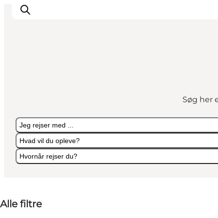
Feriesteder
Inspiration
Søg her e
Handicapvenlig ferie
Events
Jeg rejser med ...
Overnatning
Hvad vil du opleve?
Planlæg din ferie
Hvornår rejser du?
Jeg rejser med ...
Hvad vil du opleve?
Hvornår rejser du?
Alle filtre