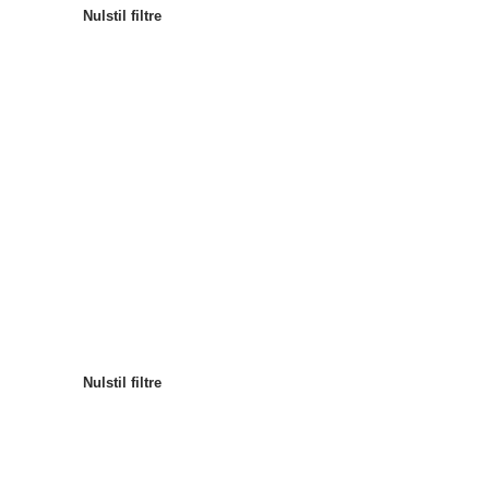
Nulstil filtre
Mest populære
Sortér efter
:
Nulstil filtre
Nulstil filtre
Nulstil filtre