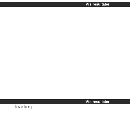
Vælg periode
Vis resultater
Børn
Venner
Min virksomhed
Min partner
loading...
Mig selv
Vis resultater
loading...
Vis resultater
loading...
Vis resultater
loading...