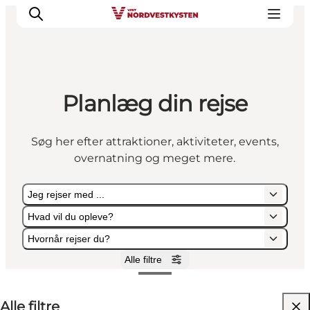
Planlæg din rejse
Feriesteder
Inspiration
Søg her efter attraktioner, aktiviteter, events,
Handicapvenlig ferie
overnatning og meget mere.
Events
Overnatning
Jeg rejser med ...
Planlæg din ferie
Hvad vil du opleve?
Hvornår rejser du?
Alle filtre
Jeg rejser med ...
Hvad vil du opleve?
Hvornår rejser du?
Alle filtre