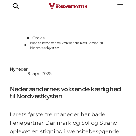
■
…
Om os
Nederlændernes voksende kærlighed til
■
Nordvestkysten
Erhverv
Nyheder
Kontakt
Nyheder
9. apr. 2025
Presse
Nederlændernes voksende kærlighed
til Nordvestkysten
I årets første tre måneder har både
Feriepartner Danmark
og
Sol og Strand
oplevet en stigning i websitebesøgende