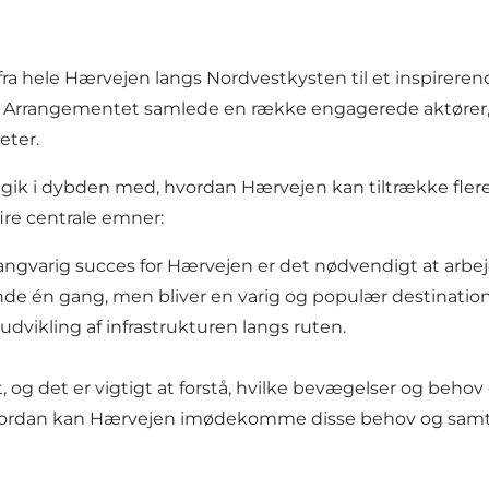
 fra hele Hærvejen langs Nordvestkysten til et inspirer
r. Arrangementet samlede en række engagerede aktører, 
eter.
gik i dybden med, hvordan Hærvejen kan tiltrække flere
ire centrale emner:
 langvarig succes for Hærvejen er det nødvendigt at arbej
ende én gang, men bliver en varig og populær destinati
vikling af infrastrukturen langs ruten.
, og det er vigtigt at forstå, hvilke bevægelser og beho
Hvordan kan Hærvejen imødekomme disse behov og samtid