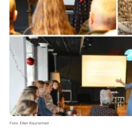
Foto
:
Ellen Raunsmed