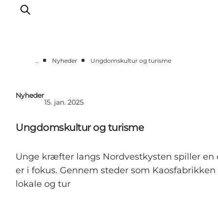
■
■
…
Nyheder
Ungdomskultur og turisme
Erhverv
Nyheder
Nyheder
15. jan. 2025
Kontakt
Presse
Ungdomskultur og turisme
Unge kræfter langs Nordvestkysten spiller en c
er i fokus. Gennem steder som Kaosfabrikken 
lokale og tur