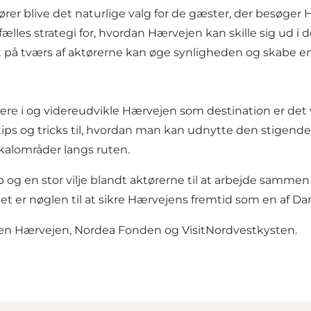
rer blive det naturlige valg for de gæster, der besøger
ælles strategi for, hvordan Hærvejen kan skille sig u
 på tværs af aktørerne kan øge synligheden og skabe en
tere i og videreudvikle Hærvejen som destination er det
ips og tricks til, hvordan man kan udnytte den stigende
alområder langs ruten.
b og en stor vilje blandt aktørerne til at arbejde sammen
jdet er nøglen til at sikre Hærvejens fremtid som en af 
ngen Hærvejen, Nordea Fonden og VisitNordvestkysten.