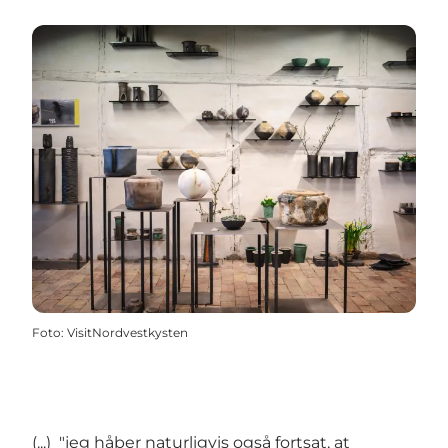
Foto
:
VisitNordvestkysten
(...) "jeg håber naturligvis også fortsat, at