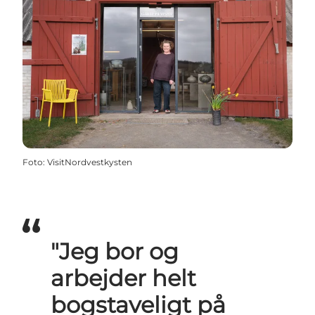
Foto
:
VisitNordvestkysten
"Jeg bor og
arbejder helt
bogstaveligt på