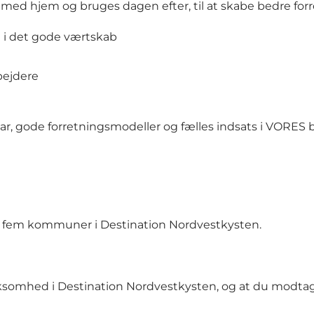
 med hjem og bruges dagen efter, til at skabe bedre for
 i det gode værtskab
bejdere
svar, gode forretningsmodeller og fælles indsats i VORES
 de fem kommuner i Destination Nordvestkysten.
virksomhed i Destination Nordvestkysten, og at du modta