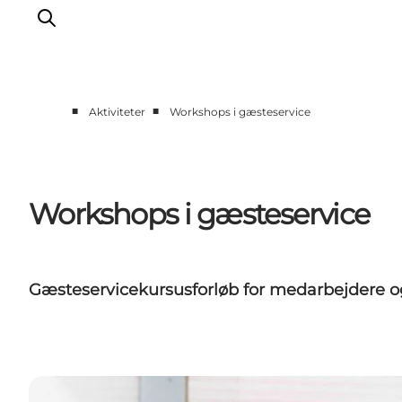
■
■
Aktiviteter
Workshops i gæsteservice
Erhverv
Nyheder
Kontakt
Workshops i gæsteservice
Presse
Gæsteservicekursusforløb for medarbejdere og