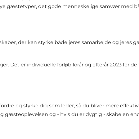
r nye gæstetyper, det gode menneskelige samvær med bå
aber, der kan styrke både jeres samarbejde og jeres gæs
er. Det er individuelle forløb forår og efterår 2023 for de
ordre og styrke dig som leder, så du bliver mere effektiv i
n og gæsteoplevelsen og - hvis du er dygtig - skabe en e