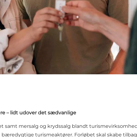
e – lidt udover det sædvanlige
auet samt mersalg og krydssalg blandt turismevirksomhed
sk bæredygtige turismeaktører. Forløbet skal skabe ti