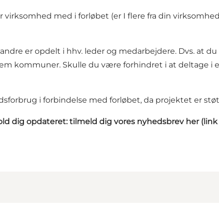
virksomhed med i forløbet (er I flere fra din virksomhed
 andre er opdelt i hhv. leder og medarbejdere. Dvs. at 
em kommuner. Skulle du være forhindret i at deltage i e
tidsforbrug i forbindelse med forløbet, da projektet er s
 hold dig opdateret: tilmeld dig vores nyhedsbrev
her (lin