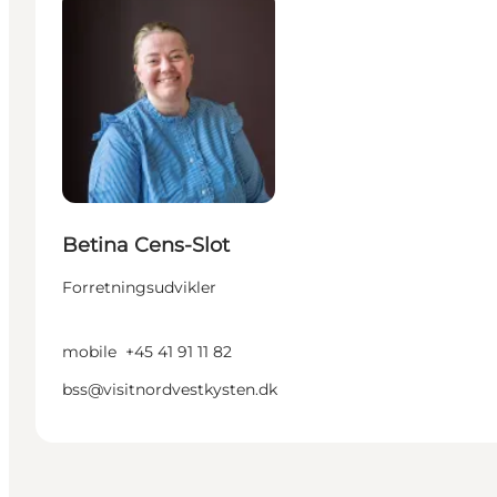
Betina Cens-Slot
Forretningsudvikler
mobile
+45 41 91 11 82
bss@visitnordvestkysten.dk