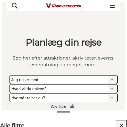
Planlæg din rejse
Feriesteder
Inspiration
Søg her efter attraktioner, aktiviteter, events,
Handicapvenlig ferie
overnatning og meget mere.
Events
Overnatning
Jeg rejser med ...
Planlæg din ferie
Hvad vil du opleve?
Hvornår rejser du?
Alle filtre
Jeg rejser med ...
Hvad vil du opleve?
Hvornår rejser du?
Alle filtre