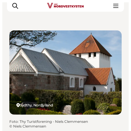
Kirker og klostre
Feriesteder
Inspiration
Handicapvenlig ferie
Events
Overnatning
Planlæg din ferie
Sydthy, Nordjylland
Foto
:
Thy Turistforening - Niels Clemmensen
©
Niels Clemmensen