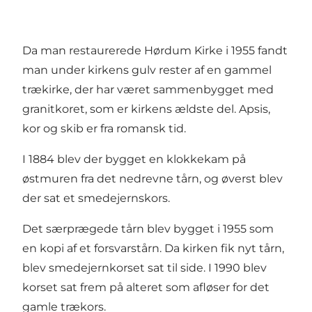
Da man restaurerede Hørdum Kirke i 1955 fandt
man under kirkens gulv rester af en gammel
trækirke, der har været sammenbygget med
granitkoret, som er kirkens ældste del. Apsis,
kor og skib er fra romansk tid.
I 1884 blev der bygget en klokkekam på
østmuren fra det nedrevne tårn, og øverst blev
der sat et smedejernskors.
Det særprægede tårn blev bygget i 1955 som
en kopi af et forsvarstårn. Da kirken fik nyt tårn,
blev smedejernkorset sat til side. I 1990 blev
korset sat frem på alteret som afløser for det
gamle trækors.