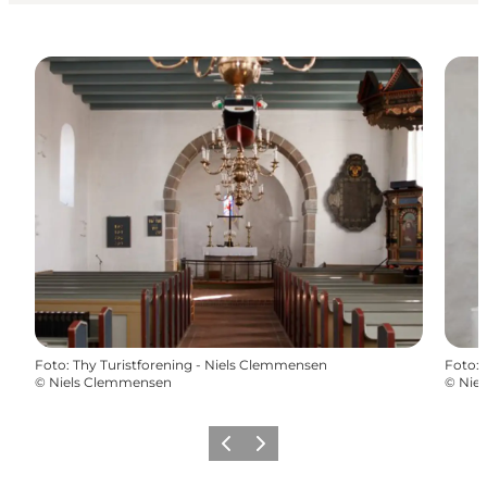
Foto
:
Thy Turistforening - Niels Clemmensen
Foto
:
©
Niels Clemmensen
©
Nie
Forrige
Næste