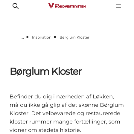
■
■
…
Inspiration
Børglum Kloster
Feriesteder
Inspiration
Handicapvenlig ferie
Børglum Kloster
Events
Overnatning
Planlæg din ferie
Befinder du dig i nærheden af Løkken,
må du ikke gå glip af det skønne Børglum
Kloster. Det velbevarede og restaurerede
kloster rummer mange fortællinger, som
vidner om stedets historie.