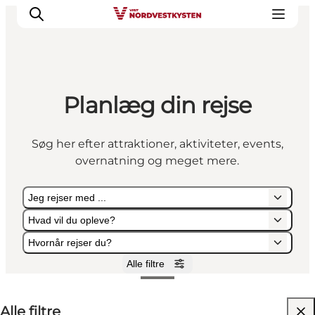
Planlæg din rejse
Feriesteder
Inspiration
Søg her efter attraktioner, aktiviteter, events,
Handicapvenlig ferie
overnatning og meget mere.
Events
Overnatning
Jeg rejser med ...
Planlæg din ferie
Hvad vil du opleve?
Hvornår rejser du?
Alle filtre
Jeg rejser med ...
Hvad vil du opleve?
Hvornår rejser du?
Alle filtre