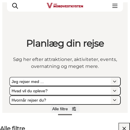
Planlæg din rejse
Feriesteder
Inspiration
Søg her efter attraktioner, aktiviteter, events,
Handicapvenlig ferie
overnatning og meget mere.
Events
Overnatning
Jeg rejser med ...
Planlæg din ferie
Hvad vil du opleve?
Hvornår rejser du?
Alle filtre
Jeg rejser med ...
Hvad vil du opleve?
Hvornår rejser du?
Alle filtre