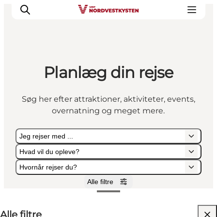
Planlæg din rejse
Feriesteder
Inspiration
Søg her efter attraktioner, aktiviteter, events,
Handicapvenlig ferie
overnatning og meget mere.
Events
Overnatning
Jeg rejser med ...
Planlæg din ferie
Hvad vil du opleve?
Hvornår rejser du?
Alle filtre
Jeg rejser med ...
Hvad vil du opleve?
Hvornår rejser du?
Alle filtre